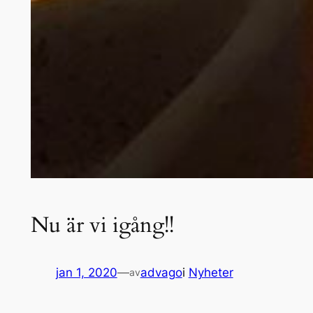
Nu är vi igång!!
jan 1, 2020
—
advago
i
Nyheter
av